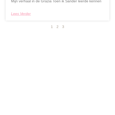
Mijn verhaal in de Grazia Toen ik Sander leerde kennen
Lees Verder
1
2
3